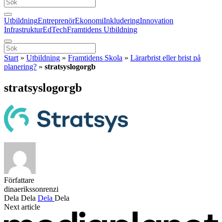
Utbildning
Entreprenör
Ekonomi
Inkludering
Innovation
Infrastruktur
EdTech
Framtidens Utbildning
Start
»
Utbildning
»
Framtidens Skola
»
Lärarbrist eller brist på
planering?
»
stratsyslogorgb
stratsyslogorgb
Författare
dinaerikssonrenzi
Dela
Dela
Dela
Dela
Next article