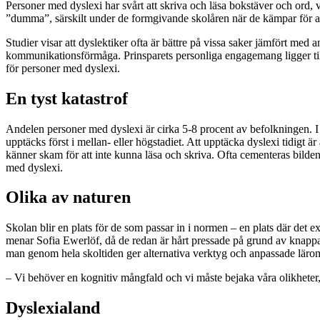
Personer med dyslexi har svårt att skriva och läsa bokstäver och ord, v
”dumma”, särskilt under de formgivande skolåren när de kämpar för at
Studier visar att dyslektiker ofta är bättre på vissa saker jämfört med
kommunikationsförmåga. Prinsparets personliga engagemang ligger till 
för personer med dyslexi.
En tyst katastrof
Andelen personer med dyslexi är cirka 5-8 procent av befolkningen. I S
upptäcks först i mellan- eller högstadiet. Att upptäcka dyslexi tidigt
känner skam för att inte kunna läsa och skriva. Ofta cementeras bilden a
med dyslexi.
Olika av naturen
Skolan blir en plats för de som passar in i normen – en plats där det ex
menar Sofia Ewerlöf, då de redan är hårt pressade på grund av knappa 
man genom hela skoltiden ger alternativa verktyg och anpassade läro
– Vi behöver en kognitiv mångfald och vi måste bejaka våra olikheter
Dyslexialand