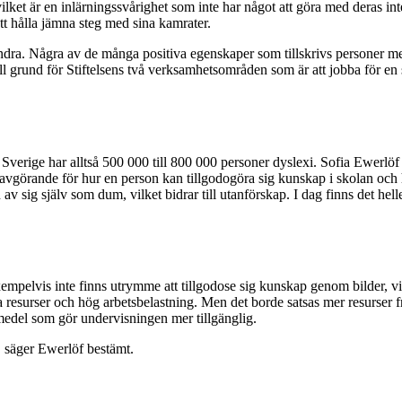
ilket är en inlärningssvårighet som inte har något att göra med deras int
t hålla jämna steg med sina kamrater.
 andra. Några av de många positiva egenskaper som tillskrivs personer me
grund för Stiftelsens två verksamhetsområden som är att jobba för en s
verige har alltså 500 000 till 800 000 personer dyslexi. Sofia Ewerlöf k
 är avgörande för hur en person kan tillgodogöra sig kunskap i skolan oc
v sig själv som dum, vilket bidrar till utanförskap. I dag finns det helle
empelvis inte finns utrymme att tillgodose sig kunskap genom bilder, vilke
resurser och hög arbetsbelastning. Men det borde satsas mer resurser fr
medel som gör undervisningen mer tillgänglig.
, säger Ewerlöf bestämt.