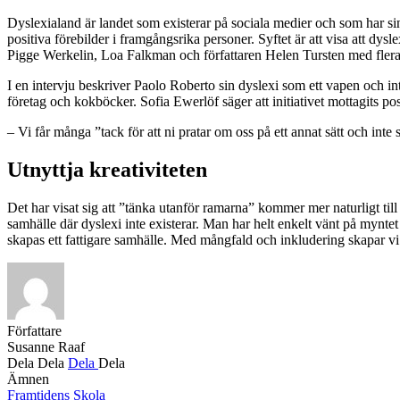
Dyslexialand är landet som existerar på sociala medier och som har sin 
positiva förebilder i framgångsrika personer. Syftet är att visa att dy
Pigge Werkelin, Loa Falkman och författaren Helen Tursten med flera
I en intervju beskriver Paolo Roberto sin dyslexi som ett vapen och in
företag och kokböcker. Sofia Ewerlöf säger att initiativet mottagits posi
– Vi får många ”tack för att ni pratar om oss på ett annat sätt och in
Utnyttja kreativiteten
Det har visat sig att ”tänka utanför ramarna” kommer mer naturligt till 
samhälle där dyslexi inte existerar. Man har helt enkelt vänt på mynte
skapas ett fattigare samhälle. Med mångfald och inkludering skapar vi 
Författare
Susanne Raaf
Dela
Dela
Dela
Dela
Ämnen
Framtidens Skola