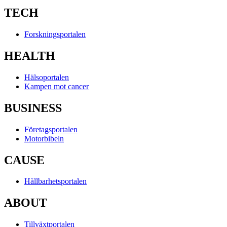
TECH
Forskningsportalen
HEALTH
Hälsoportalen
Kampen mot cancer
BUSINESS
Företagsportalen
Motorbibeln
CAUSE
Hållbarhetsportalen
ABOUT
Tillväxtportalen