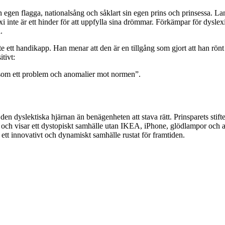
egen flagga, nationalsång och såklart sin egen prins och prinsessa. Land
slexi inte är ett hinder för att uppfylla sina drömmar. Förkämpar för dys
.
te ett handikapp. Han menar att den är en tillgång som gjort att han rönt
tivt:
te som ett problem och anomalier mot normen”.
den dyslektiska hjärnan än benägenheten att stava rätt. Prinsparets stiftel
t och visar ett dystopiskt samhälle utan IKEA, iPhone, glödlampor och a
ett innovativt och dynamiskt samhälle rustat för framtiden.