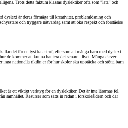
elligens. Trots detta faktum klassas dyslektiker ofta som ”lata” och
d dyslexi är deras förmåga till kreativitet, problemlösning och
chysstare och tryggare nätvardag samt att öka respekt och förståelse
allar det för en tyst katastrof, eftersom att många barn med dyslexi
h hur de kommer att kunna hantera det senare i livet. Många elever
r inga nationella riktlinjer för hur skolor ska upptäcka och stötta barn
t är ett viktigt verktyg för en dyslektiker. Det är inte lärarnas fel,
ån samhället. Resurser som sätts in redan i förskoleåldern och där