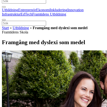
Utbildning
Entreprenör
Ekonomi
Inkludering
Innovation
Infrastruktur
EdTech
Framtidens Utbildning
Start
»
Utbildning
»
Framgång med dyslexi som medel
Framtidens Skola
Framgång med dyslexi som medel