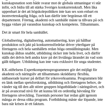
kunskapsnation som både svarar mot de globala utmaningar vi står
inför, och bidra till att stärka Sveriges konkurrenskraft. Men lika
uppenbart är det att högskolepolitiken inte kan ses som enbart en
inomvetenskaplig fråga, och kan därför inte begränsas till ett
departement. Företag, akademi och samhälle måste ta tillvara på och
bygga vidare på varandras kunskap och kompetens. Tillsammans.
Det är smart för hela samhället.
Globalisering, digitalisering, automatisering, krav på hållbar
produktion och jakt på konkurrensfördelar driver ytterligare på
företagens och hela samhällets redan höga omställningstakt. Men
kunskap åldras snabbt, utbildning räcker inte hela livet, och därför
ställs det delvis helt andra krav på det livslånga lärandet än vad som
gällt tidigare. Utbildning kan inte vara exklusivt för unga studenter.
KK-stiftelsens Expertkompetensprogrammen gör det möjligt för
akademi och näringsliv att tillsammans skräddarsy flexibla,
nätbaserade kurser på delfart för yrkesverksamma. Programmen blir
en länk mellan spetsforskning, utbildning och företagens behov, de
vänder sig till den allt större gruppen högutbildade i näringslivet, och
är på avancerad nivå för att kunna bli en ordentlig hävstång för
företagens utveckling. Tusentals personer har redan gått igenom
många av dessa olika program. Fortbildning måste ske löpande, inte
bara när krisen är ett faktum.