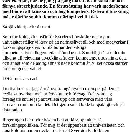
värdekedjan, har de gång på gång klarat av att ställa om och
förnya sitt erbjudande. En förutsättning har varit medarbetare
med både rätt kunskap och hög kompetens. Relevant forskning
måste därför snabbt komma näringslivet till del.
Så självklart, och så smart.
Som forskningsfinansiär för Sveriges högskolor och nyare
universitet ställer vi krav på att näringslivet till och med medverkar i
forskningsprojekten, för då börjar den viktiga
kompetensutvecklingen redan från dag ett. Samtidigt får akademin
tillgång till relevanta utvecklingsfrågor, kompetens, utrustning, data
och annat som de aldrig annars hade kommit åt, vilket också stärker
forskningens kvalitet.
Det är också smart.
I mitt arbete ser jag så många framgångsrika exempel på denna
reella samverkan mellan forskare och företag. Och vore jag
företagare skulle jag aktivt leta upp och samverka med våra
lärosäten runt om i landet. Det ger resultat både långsiktigt och på
sista raden.
Regeringen har under hösten bett att få synpunkter på
forskningspolitiken. För mig är det uppenbart att universiteten och
högskolorna har en nyckelroll för att Sverige ska förbli en