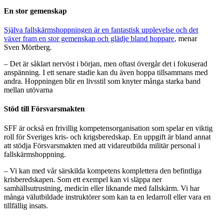
En stor gemenskap
Själva fallskärmshoppningen är en fantastisk upplevelse och det
växer fram en stor gemenskap och glädje bland hoppare
, menar
Sven Mörtberg.
– Det är såklart nervöst i början, men oftast övergår det i fokuserad
anspänning. I ett senare stadie kan du även hoppa tillsammans med
andra. Hoppningen blir en livsstil som knyter många starka band
mellan utövarna
Stöd till Försvarsmakten
SFF är också en frivillig kompetensorganisation som spelar en viktig
roll för Sveriges kris- och krigsberedskap. En uppgift är bland annat
att stödja Försvarsmakten med att vidareutbilda militär personal i
fallskärmshoppning.
– Vi kan med vår särskilda kompetens komplettera den befintliga
krisberedskapen. Som ett exempel kan vi släppa ner
samhällsutrustning, medicin eller liknande med fallskärm. Vi har
många välutbildade instruktörer som kan ta en ledarroll eller vara en
tillfällig insats.