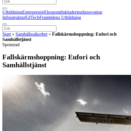
Utbildning
Entreprenör
Ekonomi
Inkludering
Innovation
Infrastruktur
EdTech
Framtidens Utbildning
Start
»
Samhällssäkerhet
»
Fallskärmshoppning: Eufori och
Samhällstjänst
Sponsrad
Fallskärmshoppning: Eufori och
Samhällstjänst