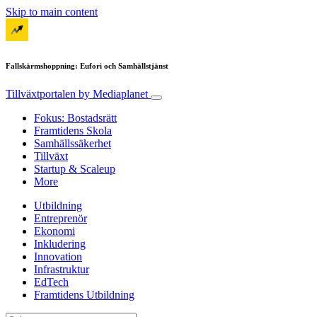
Skip to main content
Fallskärmshoppning: Eufori och Samhällstjänst
Tillväxtportalen
by Mediaplanet
Fokus: Bostadsrätt
Framtidens Skola
Samhällssäkerhet
Tillväxt
Startup & Scaleup
More
Utbildning
Entreprenör
Ekonomi
Inkludering
Innovation
Infrastruktur
EdTech
Framtidens Utbildning