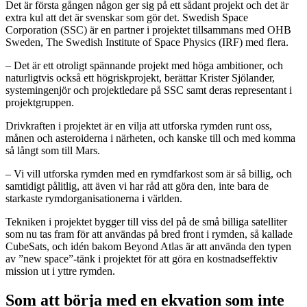
Det är första gången någon ger sig på ett sådant projekt och det är
extra kul att det är svenskar som gör det. Swedish Space
Corporation (SSC) är en partner i projektet tillsammans med OHB
Sweden, The Swedish Institute of Space Physics (IRF) med flera.
– Det är ett otroligt spännande projekt med höga ambitioner, och
naturligtvis också ett högriskprojekt, berättar Krister Sjölander,
systemingenjör och projektledare på SSC samt deras representant i
projektgruppen.
Drivkraften i projektet är en vilja att utforska rymden runt oss,
månen och asteroiderna i närheten, och kanske till och med komma
så långt som till Mars.
– Vi vill utforska rymden med en rymdfarkost som är så billig, och
samtidigt pålitlig, att även vi har råd att göra den, inte bara de
starkaste rymdorganisationerna i världen.
Tekniken i projektet bygger till viss del på de små billiga satelliter
som nu tas fram för att användas på bred front i rymden, så kallade
CubeSats, och idén bakom Beyond Atlas är att använda den typen
av ”new space”-tänk i projektet för att göra en kostnadseffektiv
mission ut i yttre rymden.
Som att börja med en ekvation som inte