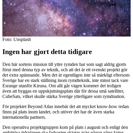
Foto: Unsplash
Ingen har gjort detta tidigare
Den här sortens mission till yttre rymden har som sagt aldrig gjorts
förut med denna typ av teknik, och att det är ett svenskt projekt gör
det extra spännande. Men det är egentligen inte så märkligt eftersom
Sverige har en stark ställning inom rymdteknik, inte minst tack vare
Esrange utanför Kiruna. Om allt går vägen kommer det troligen
även att byggas en uppskjutningsplats där för dessa små satelliter,
CubeSats, vilket skulle stärka Sverige ytterligare som rymdnation.
För projektet Beyond Atlas innebär det att mycket know-how redan
finns på plats inom landet, och utöver det har de även starka
internationella partners.
Den operativa projektgruppen kom på plats i augusti och enligt den
ambitiösa tidsplanen ska farkosten skjutas iväg någon gång kring