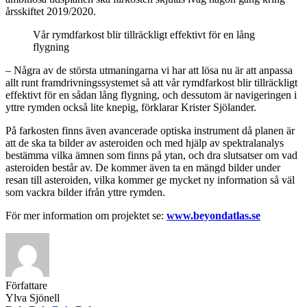
årsskiftet 2019/2020.
Vår rymdfarkost blir tillräckligt effektivt för en lång
flygning
– Några av de största utmaningarna vi har att lösa nu är att anpassa
allt runt framdrivningssystemet så att vår rymdfarkost blir tillräckligt
effektivt för en sådan lång flygning, och dessutom är navigeringen i
yttre rymden också lite knepig, förklarar Krister Sjölander.
På farkosten finns även avancerade optiska instrument då planen är
att de ska ta bilder av asteroiden och med hjälp av spektralanalys
bestämma vilka ämnen som finns på ytan, och dra slutsatser om vad
asteroiden består av. De kommer även ta en mängd bilder under
resan till asteroiden, vilka kommer ge mycket ny information så väl
som vackra bilder ifrån yttre rymden.
För mer information om projektet se:
www.beyondatlas.se
Författare
Ylva Sjönell