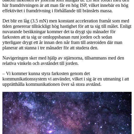
här framdrivningen är att man får en hög ISP, vilket innebär en hög
effektivitet i framdrivning i förhållande till bränslets massa.
Det blir en låg (3.5 mN) men konstant acceleration framåt som med
tiden genererar tillräckligt hög hastighet för att ta sig till målet. Enligt
nuvarande beräkningar kommer det ta drygt sju månader för
farkosten att ta sig ur omloppsbanan runt jorden och sedan
ytterligare drygt ett år innan den når fram till asteroiden där man
planerar att stanna i tre månader för att studera den.
Navigeringen sker med hjälp av stjärnorna, tillsammans med den
relativa vinkeln och avståndet till jorden.
– Vi kommer kunna styra farkosten genom det
kommunikationssystem vi använder, vilket i sig är en utmaning i att
upprätthålla kommunikationen över så stora avstånd.