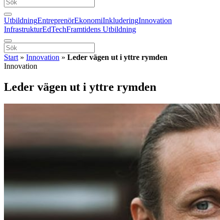
Utbildning
Entreprenör
Ekonomi
Inkludering
Innovation
Infrastruktur
EdTech
Framtidens Utbildning
Start
»
Innovation
»
Leder vägen ut i yttre rymden
Innovation
Leder vägen ut i yttre rymden