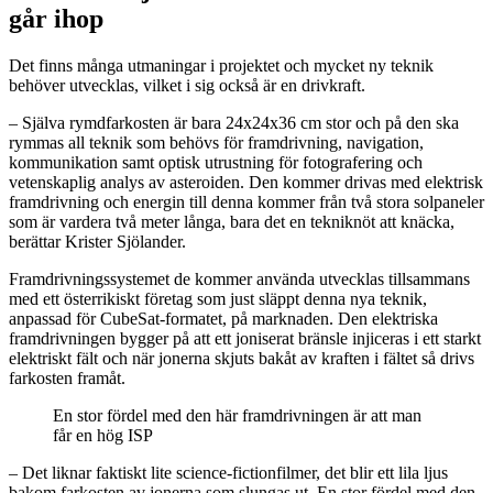
går ihop
Det finns många utmaningar i projektet och mycket ny teknik
behöver utvecklas, vilket i sig också är en drivkraft.
– Själva rymdfarkosten är bara 24x24x36 cm stor och på den ska
rymmas all teknik som behövs för framdrivning, navigation,
kommunikation samt optisk utrustning för fotografering och
vetenskaplig analys av asteroiden. Den kommer drivas med elektrisk
framdrivning och energin till denna kommer från två stora solpaneler
som är vardera två meter långa, bara det en tekniknöt att knäcka,
berättar Krister Sjölander.
Framdrivningssystemet de kommer använda utvecklas tillsammans
med ett österrikiskt företag som just släppt denna nya teknik,
anpassad för CubeSat-formatet, på marknaden. Den elektriska
framdrivningen bygger på att ett joniserat bränsle injiceras i ett starkt
elektriskt fält och när jonerna skjuts bakåt av kraften i fältet så drivs
farkosten framåt.
En stor fördel med den här framdrivningen är att man
får en hög ISP
– Det liknar faktiskt lite science-fictionfilmer, det blir ett lila ljus
bakom farkosten av jonerna som slungas ut. En stor fördel med den