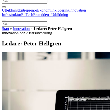
Utbildning
Entreprenör
Ekonomi
Inkludering
Innovation
Infrastruktur
EdTech
Framtidens Utbildning
Start
»
Innovation
»
Ledare: Peter Hellgren
Innovation och Affärsutveckling
Ledare: Peter Hellgren