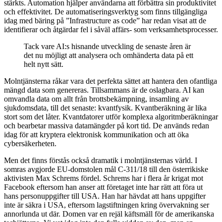
stärkts. Automation hjälper användarna att förbättra sin produktivitet
och effektivitet. De automatiseringsverktyg som finns tillgängliga
idag med bäring på ”Infrastructure as code” har redan visat att de
identifierar och åtgärdar fel i såväl affärs- som verksamhetsprocesser.
Tack vare AI:s hisnande utveckling de senaste åren är
det nu möjligt att analysera och omhänderta data på ett
helt nytt sätt.
Molntjänsterna råkar vara det perfekta sättet att hantera den ofantliga
mängd data som genereras. Tillsammans är de oslagbara. AI kan
omvandla data om allt från brottsbekämpning, insamling av
sjukdomsdata, till det senaste: kvantfysik. Kvantberäkning är lika
stort som det låter. Kvantdatorer utför komplexa algoritmberäkningar
och bearbetar massiva datamängder på kort tid. De används redan
idag för att kryptera elektronisk kommunikation och att öka
cybersäkerheten.
Men det finns förstås också dramatik i molntjänsternas värld. I
somras avgjorde EU-domstolen mål C-311/18 till den österrikiske
aktivisten Max Schrems fördel. Schrems har i flera år krigat mot
Facebook eftersom han anser att företaget inte har rätt att föra ut
hans personuppgifter till USA. Han har hävdat att hans uppgifter
inte är säkra i USA, eftersom lagstiftningen kring övervakning ser
annorlunda ut där. Domen var en rejäl käftsmäll för de amerikanska