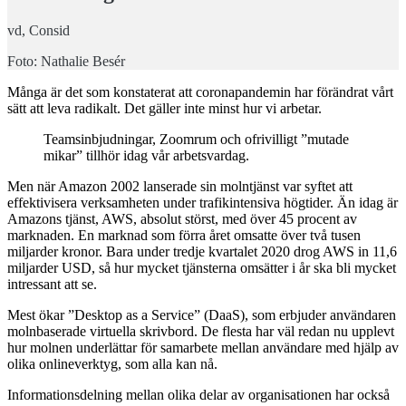
vd, Consid
Foto: Nathalie Besér
Många är det som konstaterat att coronapandemin har förändrat vårt
sätt att leva radikalt. Det gäller inte minst hur vi arbetar.
Teamsinbjudningar, Zoomrum och ofrivilligt ”mutade
mikar” tillhör idag vår arbetsvardag.
Men när Amazon 2002 lanserade sin molntjänst var syftet att
effektivisera verksamheten under trafikintensiva högtider. Än idag är
Amazons tjänst, AWS, absolut störst, med över 45 procent av
marknaden. En marknad som förra året omsatte över två tusen
miljarder kronor. Bara under tredje kvartalet 2020 drog AWS in 11,6
miljarder USD, så hur mycket tjänsterna omsätter i år ska bli mycket
intressant att se.
Mest ökar ”Desktop as a Service” (DaaS), som erbjuder användaren
molnbaserade virtuella skrivbord. De flesta har väl redan nu upplevt
hur molnen underlättar för samarbete mellan användare med hjälp av
olika onlineverktyg, som alla kan nå.
Informationsdelning mellan olika delar av organisationen har också