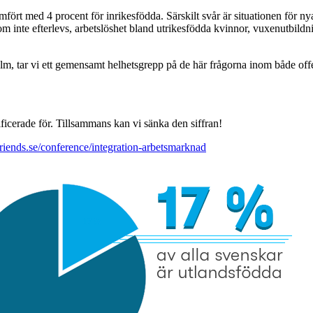
ämfört med 4 procent för inrikesfödda. Särskilt svår är situationen för n
nte efterlevs, arbetslöshet bland utrikesfödda kvinnor, vuxenutbildnin
 tar vi ett gemensamt helhetsgrepp på de här frågorna inom både offen
icerade för. Tillsammans kan vi sänka den siffran!
ends.se/conference/integration-arbetsmarknad