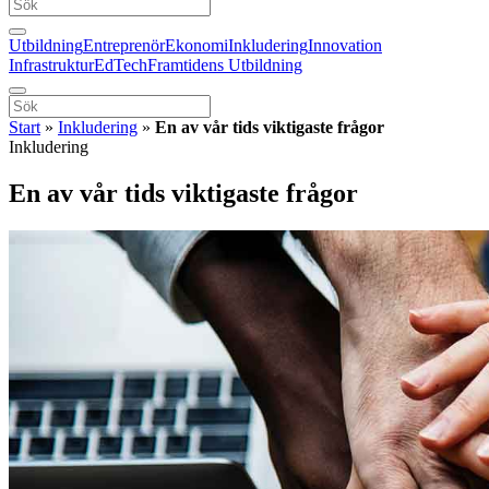
Utbildning
Entreprenör
Ekonomi
Inkludering
Innovation
Infrastruktur
EdTech
Framtidens Utbildning
Start
»
Inkludering
»
En av vår tids viktigaste frågor
Inkludering
En av vår tids viktigaste frågor