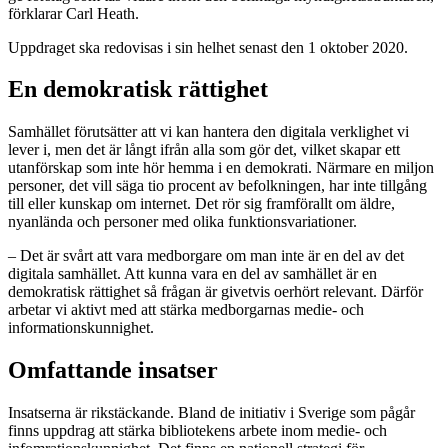
förklarar Carl Heath.
Uppdraget ska redovisas i sin helhet senast den 1 oktober 2020.
En demokratisk rättighet
Samhället förutsätter att vi kan hantera den digitala verklighet vi
lever i, men det är långt ifrån alla som gör det, vilket skapar ett
utanförskap som inte hör hemma i en demokrati. Närmare en miljon
personer, det vill säga tio procent av befolkningen, har inte tillgång
till eller kunskap om internet. Det rör sig framförallt om äldre,
nyanlända och personer med olika funktionsvariationer.
– Det är svårt att vara medborgare om man inte är en del av det
digitala samhället. Att kunna vara en del av samhället är en
demokratisk rättighet så frågan är givetvis oerhört relevant. Därför
arbetar vi aktivt med att stärka medborgarnas medie- och
informationskunnighet.
Omfattande insatser
Insatserna är rikstäckande. Bland de initiativ i Sverige som pågår
finns uppdrag att stärka bibliotekens arbete inom medie- och