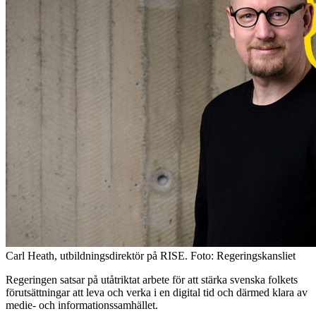
Carl Heath, utbildningsdirektör på RISE. Foto: Regeringskansliet
Regeringen satsar på utåtriktat arbete för att stärka svenska folkets
förutsättningar att leva och verka i en digital tid och därmed klara av
medie- och informationssamhället.