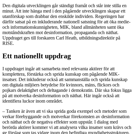
Den digitala utvecklingen går ständigt framåt och står inte stilla en
minut. Att inte hänga med i den pågående utvecklingen skapar ett
utanförskap som drabbar den enskilde individen. Regeringen har
därför satsat på en inkluderande nationell satsning för att öka medie-
och informationskunnigheten, MIK, bland allmänheten samt öka
motståndskraften mot desinformation, propaganda och näthat.
Uppdraget ges till forskaren Carl Heath, utbildningsdirektör på
RISE.
Ett nationellt uppdrag
I uppdraget ingår att samarbeta med relevanta aktörer för att
komplettera, förstärka och sprida kunskap om pågående MIK-
insatser. Det inkluderar också att sammanställa och sprida kunskap
om digitala miljöers betydelse för kvinnors, mäns, flickors och
pojkars delaktighet och deltagande i demokratin. Där ska fokus ligga
på att motverka desinformation och näthat. Här ingår också att
identifiera luckor inom området.
– Tanken är även att vi ska sprida goda exempel och metoder som
verkar förebyggande och motverkar förekomsten av desinformation
och näthat och de negativa effekter som uppstår. I dialog med
berörda aktörer kommer vi att analysera vilka insatser som krävs och
ge förslag som tas vidare inom den befintliga myndighetsstrukturen,