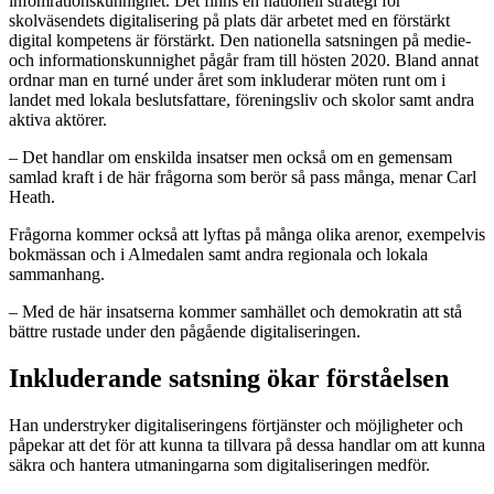
infomrationskunnighet. Det finns en nationell strategi för
skolväsendets digitalisering på plats där arbetet med en förstärkt
digital kompetens är förstärkt. Den nationella satsningen på medie-
och informationskunnighet pågår fram till hösten 2020. Bland annat
ordnar man en turné under året som inkluderar möten runt om i
landet med lokala beslutsfattare, föreningsliv och skolor samt andra
aktiva aktörer.
– Det handlar om enskilda insatser men också om en gemensam
samlad kraft i de här frågorna som berör så pass många, menar Carl
Heath.
Frågorna kommer också att lyftas på många olika arenor, exempelvis
bokmässan och i Almedalen samt andra regionala och lokala
sammanhang.
– Med de här insatserna kommer samhället och demokratin att stå
bättre rustade under den pågående digitaliseringen.
Inkluderande satsning ökar förståelsen
Han understryker digitaliseringens förtjänster och möjligheter och
påpekar att det för att kunna ta tillvara på dessa handlar om att kunna
säkra och hantera utmaningarna som digitaliseringen medför.