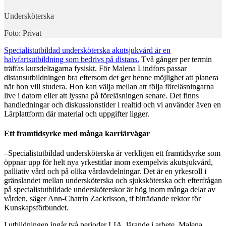
Undersköterska
Foto: Privat
Specialistutbildad undersköterska akutsjukvård är en
halvfartsutbildning som bedrivs på distans.
Två gånger per termin
träffas kursdeltagarna fysiskt. För Malena Lindfors passar
distansutbildningen bra eftersom det ger henne möjlighet att planera
när hon vill studera. Hon kan välja mellan att följa föreläsningarna
live i datorn eller att lyssna på föreläsningen senare. Det finns
handledningar och diskussionstider i realtid och vi använder även en
Lärplattform där material och uppgifter ligger.
Ett framtidsyrke med många karriärvägar
–Specialistutbildad undersköterska är verkligen ett framtidsyrke som
öppnar upp för helt nya yrkestitlar inom exempelvis akutsjukvård,
palliativ vård och på olika vårdavdelningar. Det är en yrkesroll i
gränslandet mellan undersköterska och sjuksköterska och efterfrågan
på specialistutbildade undersköterskor är hög inom många delar av
vården, säger Ann-Chatrin Zackrisson, tf biträdande rektor för
Kunskapsförbundet.
I utbildningen ingår två perioder LIA, lärande i arbete. Malena