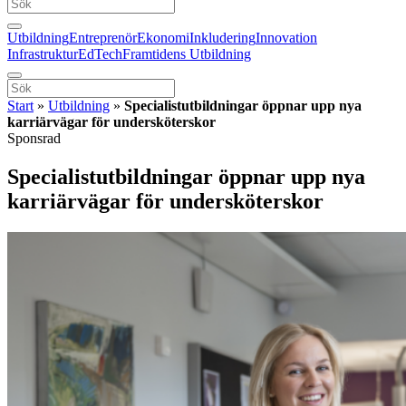
Utbildning
Entreprenör
Ekonomi
Inkludering
Innovation
Infrastruktur
EdTech
Framtidens Utbildning
Start
»
Utbildning
»
Specialistutbildningar öppnar upp nya
karriärvägar för undersköterskor
Sponsrad
Specialistutbildningar öppnar upp nya
karriärvägar för undersköterskor