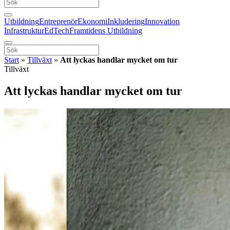
Utbildning
Entreprenör
Ekonomi
Inkludering
Innovation
Infrastruktur
EdTech
Framtidens Utbildning
Start
»
Tillväxt
»
Att lyckas handlar mycket om tur
Tillväxt
Att lyckas handlar mycket om tur