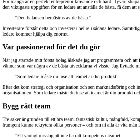
För många är en perfekt entreprenör krävande och hård. Tyvärr skapar d
den viktigaste uppgiften för en ledare att anställa de bästa, få dem att
”Den balansen bemästras av de bästa.”
Investerare förstår detta och investerar hellre i sådana ledare. Samtid
ledare kommer hjälpa dig enormt.
Var passionerad för det du gör
När jag startade mitt första bolag älskade jag att programmera och att
vänner som var några av de bästa utvecklarna vi visste. Jag flyttade mig
”Som ledare måste du inse att teamet är din produkt”
Efter det kom strategi och organisation och sen marknadsföring och inn
organisationen. Som ledare måste du inse att teamet är din produkt och ä
Bygg rätt team
Tre saker är grunden till ett bra team: fantastisk kultur, mångfald, ko
framgent kunna rekrytera olika personer – och om ni alla är vita män 
”Ett vanligt misstag att inte ha rätt kompetens i teamet”