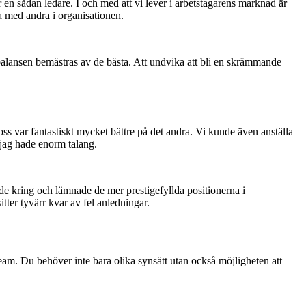
 en sådan ledare. I och med att vi lever i arbetstagarens marknad är
ta med andra i organisationen.
en balansen bemästras av de bästa. Att undvika att bli en skrämmande
ss var fantastiskt mycket bättre på det andra. Vi kunde även anställa
t jag hade enorm talang.
ade kring och lämnade de mer prestigefyllda positionerna i
itter tyvärr kvar av fel anledningar.
 team. Du behöver inte bara olika synsätt utan också möjligheten att