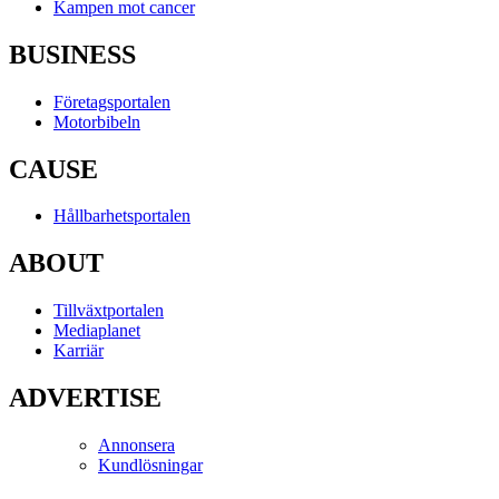
Kampen mot cancer
BUSINESS
Företagsportalen
Motorbibeln
CAUSE
Hållbarhetsportalen
ABOUT
Tillväxtportalen
Mediaplanet
Karriär
ADVERTISE
Annonsera
Kundlösningar