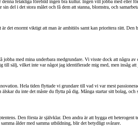
enna felaktiga förebild ingen bra kultur. Ingen vill jobba med eller för
 se sin del i det stora målet och få dem att stanna, blomstra, och samarbe
igt är det enormt viktigt att man är ambitiös samt kan prioritera rätt. D
 få jobba med mina underbara medgrundare. Vi visste dock att några av o
 till sälj, vilket inte var något jag identifierade mig med, men insåg at
ovation. Hela tiden flyttade vi grundare till vad vi var mest passioner
lskar du inte det måste du flytta på dig. Många startar sitt bolag, och s
mptentens. Den första är självklar. Den andra är att bygga ett heterogent
i samma ålder med samma utbildning, blir det betydligt svårare.