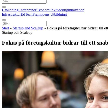
Utbildning
Entreprenör
Ekonomi
Inkludering
Innovation
Infrastruktur
EdTech
Framtidens Utbildning
Start
»
Startup and Scaleup
»
Fokus på företagskultur bidrar till e
Startup och Scaleup
Fokus på företagskultur bidrar till ett sn