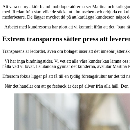
Att vara en ny aktör bland mobiloperatörerna ser Martina och kollegorna
med. Redan från start ville de sticka ut i branschen och erbjuda en k
medarbetare. De lägger mycket tid på att kartlägga kundresor, något d
̶ Arbetet med kundresorna har gjort att vi kommit ifrån att det ”bara r
Extrem transparens sätter press att levere
Transparens är ledordet, även om bolaget inser att det innebär jätteri
̶ Vi har inga bindningstider. Vi vet att alla våra kunder kan lämna oss 
hålla vad vi lovar. I slutändan gynnar det kunderna, avslutar Martina 
Eftersom fokus ligger på att få till en tydlig företagskultur tar det ti
̶ När det handlar om att ge feeback är det på allvar från alla håll. D