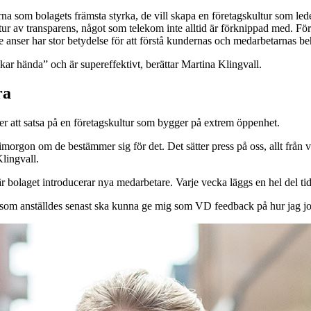
 som bolagets främsta styrka, de vill skapa en företagskultur som leder t
ultur av transparens, något som telekom inte alltid är förknippad med. 
e anser har stor betydelse för att förstå kundernas och medarbetarnas be
åkar hända” och är supereffektivt, berättar Martina Klingvall.
ra
sker att satsa på en företagskultur som bygger på extrem öppenhet.
imorgon om de bestämmer sig för det. Det sätter press på oss, allt från vår
Klingvall.
d när bolaget introducerar nya medarbetare. Varje vecka läggs en hel del t
en som anställdes senast ska kunna ge mig som VD feedback på hur jag jo