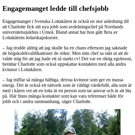
Engagemanget ledde till chefsjobb
Engagemanget i Svenska Lottakåren är också en stor anledning till
att Charlotte fick sitt nya jobb som avdelningschef på Norrlands
universitetssjukhus i Umeå. Bland annat har hon gått flera av
Lottakårens ledarskapskurser.
– Jag trodde aldrig att jag skulle ha en chans eftersom jag saknade
de högskolekvalifikationer de sökte. Men min chef sa rakt ut att de
valde mig för att jag hade ett så starkt cv! Det var en riktig egoboost,
berättar Charlotte som också uppskattar kontakten med alla andra
kvinnor i Lottakåren.
– Jag träffar så många häftiga, drivna kvinnor som ger en massa
energi. Det är också ett nätverk som är väldigt värdefullt, alla som är
med i kåren vet att en lotta är en person som tar ansvar och är att lita
på. Här finns många kontakter som kan vara referenser både för
jobb och i andra sammanhang, säger Charlotte.