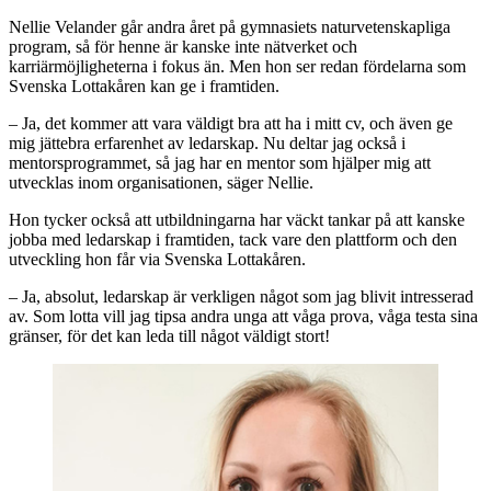
Nellie Velander går andra året på gymnasiets naturvetenskapliga
program, så för henne är kanske inte nätverket och
karriärmöjligheterna i fokus än. Men hon ser redan fördelarna som
Svenska Lottakåren kan ge i framtiden.
– Ja, det kommer att vara väldigt bra att ha i mitt cv, och även ge
mig jättebra erfarenhet av ledarskap. Nu deltar jag också i
mentorsprogrammet, så jag har en mentor som hjälper mig att
utvecklas inom organisationen, säger Nellie.
Hon tycker också att utbildningarna har väckt tankar på att kanske
jobba med ledarskap i framtiden, tack vare den plattform och den
utveckling hon får via Svenska Lottakåren.
– Ja, absolut, ledarskap är verkligen något som jag blivit intresserad
av. Som lotta vill jag tipsa andra unga att våga prova, våga testa sina
gränser, för det kan leda till något väldigt stort!