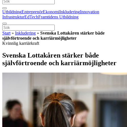
Utbildning
Entreprenör
Ekonomi
Inkludering
Innovation
Infrastruktur
EdTech
Framtidens Utbildning
Start
»
Inkludering
»
Svenska Lottakåren stärker både
självförtroende och karriärmöjligheter
Kvinnlig karriärkraft
Svenska Lottakåren stärker både
självförtroende och karriärmöjligheter