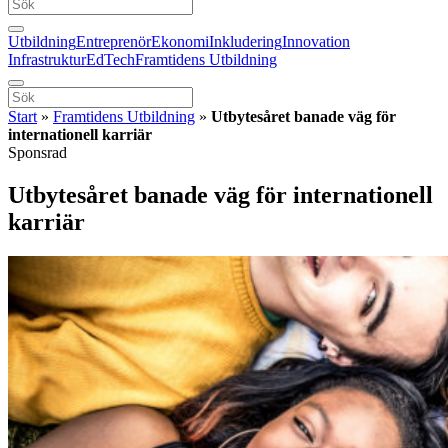
Utbildning
Entreprenör
Ekonomi
Inkludering
Innovation
Infrastruktur
EdTech
Framtidens Utbildning
Start
»
Framtidens Utbildning
»
Utbytesåret banade väg för
internationell karriär
Sponsrad
Utbytesåret banade väg för internationell
karriär