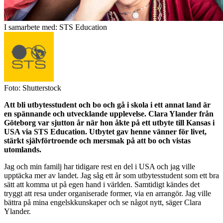
I samarbete med: STS Education
Foto: Shutterstock
Att bli utbytesstudent och bo och gå i skola i ett annat land är
en spännande och utvecklande upplevelse. Clara Ylander från
Göteborg var sjutton år när hon åkte på ett utbyte till Kansas i
USA via STS Education. Utbytet gav henne vänner för livet,
stärkt självförtroende och mersmak på att bo och vistas
utomlands.
Jag och min familj har tidigare rest en del i USA och jag ville
upptäcka mer av landet. Jag såg ett år som utbytesstudent som ett bra
sätt att komma ut på egen hand i världen. Samtidigt kändes det
tryggt att resa under organiserade former, via en arrangör. Jag ville
bättra på mina engelskkunskaper och se något nytt, säger Clara
Ylander.