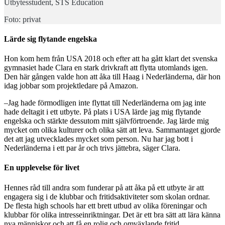
Utbytesstudent, STS Education
Foto: privat
Lärde sig flytande engelska
Hon kom hem från USA 2018 och efter att ha gått klart det svenska
gymnasiet hade Clara en stark drivkraft att flytta utomlands igen.
Den här gången valde hon att åka till Haag i Nederländerna, där hon
idag jobbar som projektledare på Amazon.
–Jag hade förmodligen inte flyttat till Nederländerna om jag inte
hade deltagit i ett utbyte. På plats i USA lärde jag mig flytande
engelska och stärkte dessutom mitt självförtroende. Jag lärde mig
mycket om olika kulturer och olika sätt att leva. Sammantaget gjorde
det att jag utvecklades mycket som person. Nu har jag bott i
Nederländerna i ett par år och trivs jättebra, säger Clara.
En upplevelse för livet
Hennes råd till andra som funderar på att åka på ett utbyte är att
engagera sig i de klubbar och fritidsaktiviteter som skolan ordnar.
De flesta high schools har ett brett utbud av olika föreningar och
klubbar för olika intresseinriktningar. Det är ett bra sätt att lära känna
nya människor och att få en rolig och omväxlande fritid.